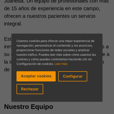
Juaneda. Un equipo de profesionales con más
de 15 años de experiencia en este campo,
ofrecen a nuestros pacientes un servicio
integral.
Estamos ubicados en una situación
Usamos cookies para ofrecer una mejor experiencia de
navegación, personalizar el contenido y los anuncios,
inmejorable, Palma de Mallorca, que gracias a
proporcionar funciones de redes sociales y analizar
su excelente infraestructura turística permite a
nuestro tráfico. Puedes leer más sobre cómo usamos las
cookies y cómo puedes controlarlas haciendo clic en
la isla estar conectada con cualquier destino
Configuración de cookies.
Leer más
de Europa.
Aceptar cookies
Configurar
Rechazar
Nuestro Equipo