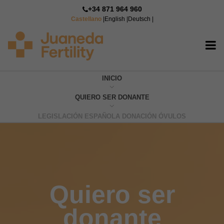
+34 871 964 960
Castellano
|
English
|
Deutsch
|
INICIO
QUIERO SER DONANTE
LEGISLACIÓN ESPAÑOLA DONACIÓN ÓVULOS
Quiero ser
donante